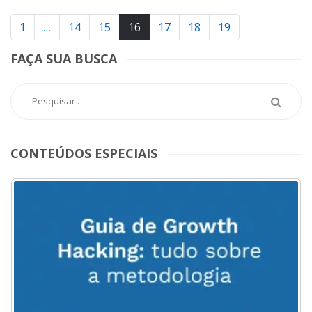
1
…
14
15
16
17
18
19
FAÇA SUA BUSCA
CONTEÚDOS ESPECIAIS
ACESSE
AQUI
O
MENU
DO
BLOG