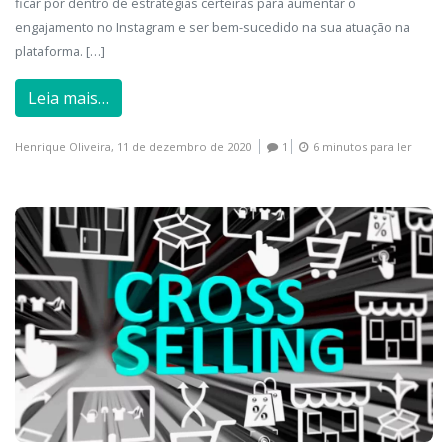
ficar por dentro de estratégias certeiras para aumentar o
engajamento no Instagram e ser bem-sucedido na sua atuação na
plataforma. […]
Leia mais…
Henrique Oliveira,
11 de dezembro de 2020
1
6 minutos para ler