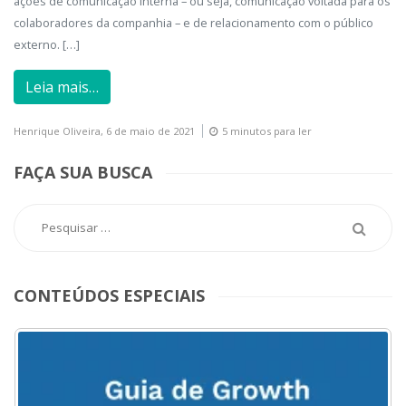
ações de comunicação interna – ou seja, comunicação voltada para os
colaboradores da companhia – e de relacionamento com o público
externo. […]
Leia mais…
Henrique Oliveira,
6 de maio de 2021
5 minutos para ler
FAÇA SUA BUSCA
CONTEÚDOS ESPECIAIS
ACESSE
AQUI
O
MENU