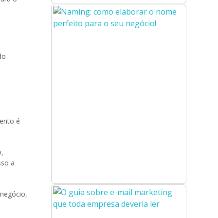
do
.
vento é
o,
sso a
 negócio,