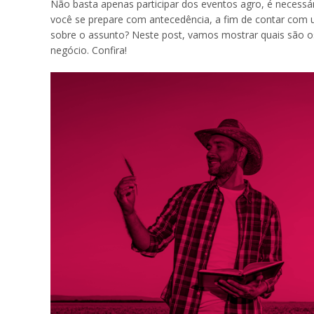
Não basta apenas participar dos eventos agro, é necessári
você se prepare com antecedência, a fim de contar com 
sobre o assunto? Neste post, vamos mostrar quais são os
negócio. Confira!