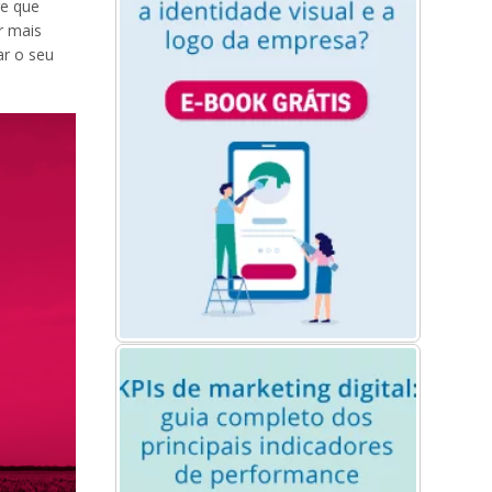
ge que
r mais
ar o seu