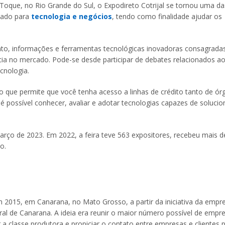
oque, no Rio Grande do Sul, o Expodireto Cotrijal se tornou uma d
ltado para
tecnologia e negócios
, tendo como finalidade ajudar os
to, informações e ferramentas tecnológicas inovadoras consagrada
ia no mercado. Pode-se desde participar de debates relacionados a
cnologia.
s, o que permite que você tenha acesso a linhas de crédito tanto de ó
é possível conhecer, avaliar e adotar tecnologias capazes de solucio
março de 2023. Em 2022, a feira teve 563 expositores, recebeu mais d
o.
2015, em Canarana, no Mato Grosso, a partir da iniciativa da empr
Rural de Canarana. A ideia era reunir o maior número possível de empr
 a classe produtora e propiciar o contato entre empresas e clientes 