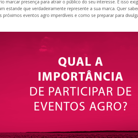
o marcar presença para atrair o público do seu interesse. E isso exi
um estande que verdadeiramente represente a sua marca. Quer sabe
 próximos eventos agro imperdíveis e como se preparar para divulg