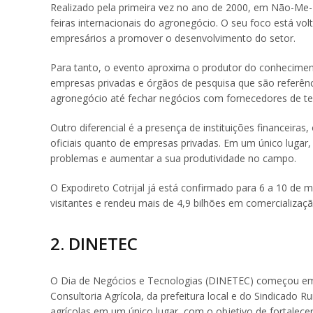
Realizado pela primeira vez no ano de 2000, em Não-Me-T
feiras internacionais do agronegócio. O seu foco está vo
empresários a promover o desenvolvimento do setor.
Para tanto, o evento aproxima o produtor do conhecimen
empresas privadas e órgãos de pesquisa que são referênc
agronegócio até fechar negócios com fornecedores de te
Outro diferencial é a presença de instituições financeira
oficiais quanto de empresas privadas. Em um único lugar, 
problemas e aumentar a sua produtividade no campo.
O Expodireto Cotrijal já está confirmado para 6 a 10 de 
visitantes e rendeu mais de 4,9 bilhões em comercializaçã
2. DINETEC
O Dia de Negócios e Tecnologias (DINETEC) começou em 
Consultoria Agrícola, da prefeitura local e do Sindicado 
agrícolas em um único lugar, com o objetivo de fortalecer