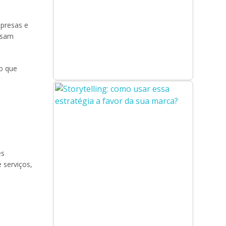
mpresas e
ossam
es
 serviços,