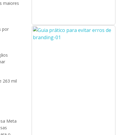
as maiores
s por
o
rgãos
nar
e 263 mil
esa Meta
esas
para o