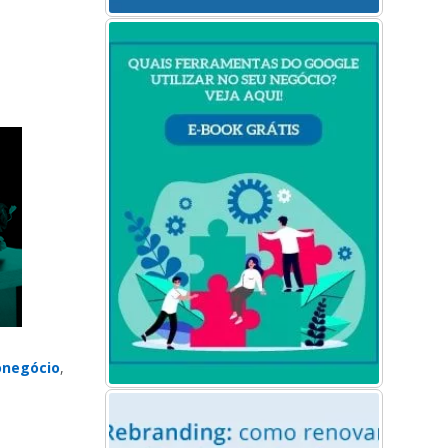
onegócio
,