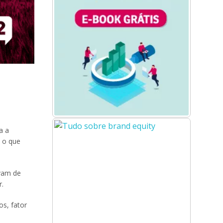
a a
, o que
vam de
r.
os, fator