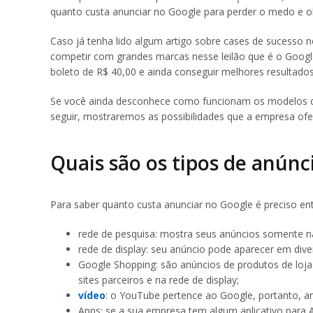
quanto custa anunciar no Google para perder o medo e ob
Caso já tenha lido algum artigo sobre cases de sucesso n
competir com grandes marcas nesse leilão que é o Googl
boleto de R$ 40,00 e ainda conseguir melhores resultad
Se você ainda desconhece como funcionam os modelos 
seguir, mostraremos as possibilidades que a empresa of
Quais são os tipos de anúnc
Para saber quanto custa anunciar no Google é preciso e
rede de pesquisa: mostra seus anúncios somente na 
rede de display: seu anúncio pode aparecer em divers
Google Shopping: são anúncios de produtos de loja
sites parceiros e na rede de display;
vídeo
: o YouTube pertence ao Google, portanto, 
Apps: se a sua empresa tem algum aplicativo para 