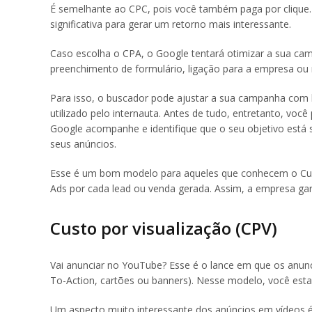
É semelhante ao CPC, pois você também paga por clique.
significativa para gerar um retorno mais interessante.
Caso escolha o CPA, o Google tentará otimizar a sua c
preenchimento de formulário, ligação para a empresa ou
Para isso, o buscador pode ajustar a sua campanha com b
utilizado pelo internauta. Antes de tudo, entretanto, você
Google acompanhe e identifique que o seu objetivo está
seus anúncios.
Esse é um bom modelo para aqueles que conhecem o Cust
Ads por cada lead ou venda gerada. Assim, a empresa g
Custo por visualização (CPV)
Vai anunciar no YouTube? Esse é o lance em que os anunc
To-Action, cartões ou banners). Nesse modelo, você es
Um aspecto muito interessante dos anúncios em vídeos é