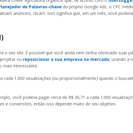
vra-chave ‘agricultura orgânica’ que, de acordo com o
Ubersugge
Planejador de Palavras-chave
do próprio Google Ads, o CPC médi
lizam anúncios, clicam. Isso significa que, em um mês, você poderia
M)
ara o seu site. É possível que você ainda nem tenha otimizado suas p
r projetar ou
reposicionar a sua empresa no mercado
, usando a 
 mais interessante.
ra cada 1.000 visualizações (ou proporcionalmente) quando o buscad
lo, você poderia pagar cerca de R$ 30,71 a cada 1.000 visualizaçõ
ues e conversões, então isso depende muito do seu objetivo.