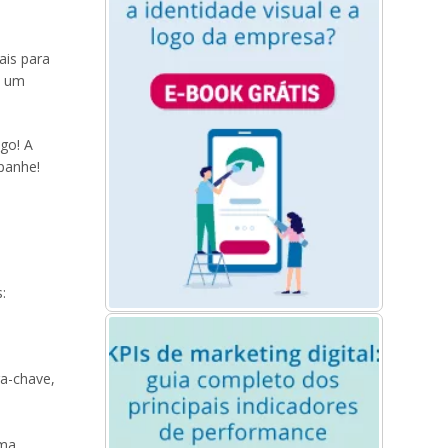
ais para
m um
igo! A
panhe!
:
ra-chave,
uma