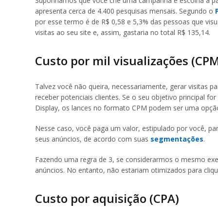
Suponhamos que você crie uma campanha e escolha a pala
apresenta cerca de 4.400 pesquisas mensais. Segundo o
por esse termo é de R$ 0,58 e 5,3% das pessoas que visua
visitas ao seu site e, assim, gastaria no total R$ 135,14.
Custo por mil visualizações (CP
Talvez você não queira, necessariamente, gerar visitas p
receber potenciais clientes. Se o seu objetivo principal fo
Display, os lances no formato CPM podem ser uma opção
Nesse caso, você paga um valor, estipulado por você, pa
seus anúncios, de acordo com suas
segmentações
.
Fazendo uma regra de 3, se considerarmos o mesmo exemp
anúncios. No entanto, não estariam otimizados para cliq
Custo por aquisição (CPA)