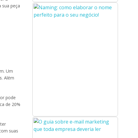
a sua peça
tam. Um
s. Além
lor pode
rca de 20%
ter
 com suas