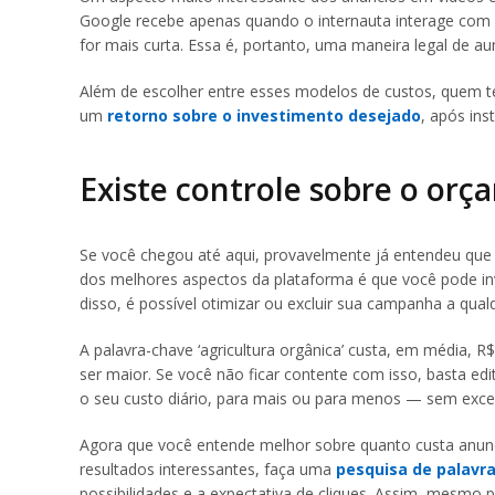
Google recebe apenas quando o internauta interage com
for mais curta. Essa é, portanto, uma maneira legal de 
Além de escolher entre esses modelos de custos, quem te
um
retorno sobre o investimento desejado
, após in
Existe controle sobre o or
Se você chegou até aqui, provavelmente já entendeu que
dos melhores aspectos da plataforma é que você pode inve
disso, é possível otimizar ou excluir sua campanha a qua
A palavra-chave ‘agricultura orgânica’ custa, em média, 
ser maior. Se você não ficar contente com isso, basta e
o seu custo diário, para mais ou para menos — sem exced
Agora que você entende melhor sobre quanto custa anunc
resultados interessantes, faça uma
pesquisa de palavr
possibilidades e a expectativa de cliques. Assim, mesmo