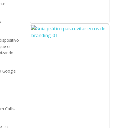
nte
o
ispositivo
 que o
mizando
o Google
m Calls-
e. O