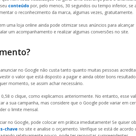
 seu
conteúdo
por, pelo menos, 30 segundos ou tempo inferior, se 
aumentar o reconhecimento da marca, algumas vezes, gratuitamente.
m uma loja online ainda pode otimizar seus anúncios para alcançar
stalar um acompanhamento e realizar algumas conversões no site.
çamento?
 anunciar no Google não custa tanto quanto muitas pessoas acredi
stir o valor que está disposto a pagar e ainda obter bons resultado
lquer momento, se assim achar necessário.
R$ 0,58 o clique, como explicamos anteriormente. No entanto, esse va
ditar a sua campanha, mas considere que o Google pode variar em ce
er o limite mensal.
iar no Google, pode colocar em prática imediatamente! Se quiser ob
as-chave
no site e analise o orçamento. Verifique se está de acordo
 pagando relativamente pouco, pode ter respostas surpreendentes.