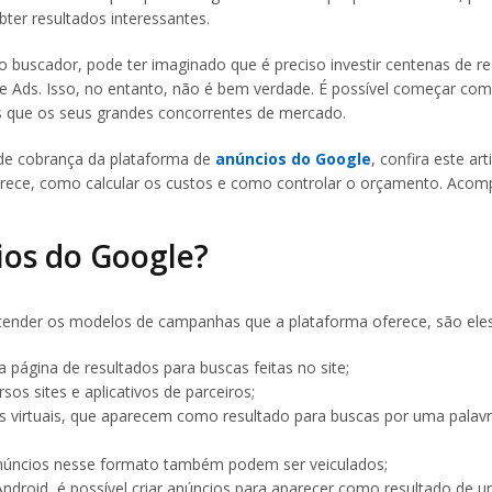
ter resultados interessantes.
o buscador, pode ter imaginado que é preciso investir centenas de re
e Ads. Isso, no entanto, não é bem verdade. É possível começar co
os que os seus grandes concorrentes de mercado.
de cobrança da plataforma de
anúncios do Google
, confira este art
erece, como calcular os custos e como controlar o orçamento. Acom
ios do Google?
ntender os modelos de campanhas que a plataforma oferece, são eles
página de resultados para buscas feitas no site;
os sites e aplicativos de parceiros;
s virtuais, que aparecem como resultado para buscas por uma palav
anúncios nesse formato também podem ser veiculados;
Android, é possível criar anúncios para aparecer como resultado de 