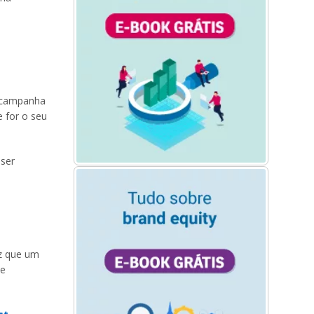
a campanha
 for o seu
 ser
ez que um
 e