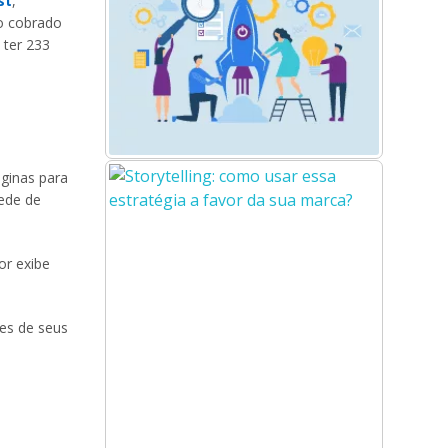
st
,
o cobrado
 ter 233
áginas para
rede de
or exibe
es de seus