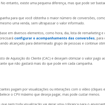
 No entanto, existe uma pequena diferença, mas que pode ser basta
ampanha para que você obtenha o maior número de conversões, com
 mesmo uma venda, sem ultrapassar o valor informado.
ase em diversos elementos, como hora, dia, lista de remarketing e d
 precisará
configurar o acompanhamento das conversões
, para
 sendo alcançado para determinado grupo de pessoas e continue oti
o de Aquisição do Cliente (CAC) e desejam otimizar o valor pago a
arante que não gastará mais do que pode em cada campanha.
iantes pagam por visualizações ou interações com o vídeo (cliques e
tabelece o CPV máximo que deseja pagar, mas pode custar menos.
 que nem toda visualização vai gerar uma cobrança para o anunciant