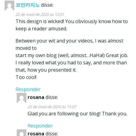
코인카지노
disse:
22 de maio de 2020 às 12:01
This design is wicked! You obviously know how to
keep a reader amused.
Between your wit and your videos, I was almost
moved to
start my own blog (well, almost…HaHa!) Great job.
I really loved what you had to say, and more than
that, how you presented it.
Too cool!
Responder
rosana
disse:
22 de maio de 2020 às 15:07
Glad you are following our blog! Thank you.
Responder
rosana
disse: