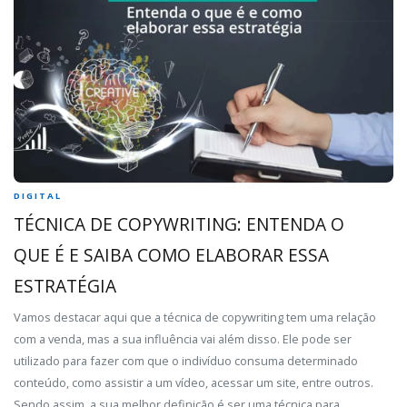
DIGITAL
TÉCNICA DE COPYWRITING: ENTENDA O
QUE É E SAIBA COMO ELABORAR ESSA
ESTRATÉGIA
Vamos destacar aqui que a técnica de copywriting tem uma relação
com a venda, mas a sua influência vai além disso. Ele pode ser
utilizado para fazer com que o indivíduo consuma determinado
conteúdo, como assistir a um vídeo, acessar um site, entre outros.
Sendo assim, a sua melhor definição é ser uma técnica para