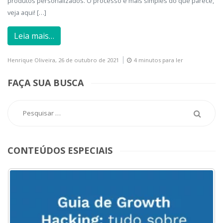
produtos personalizados. O processo é mais simples do que parece,
veja aqui! […]
Leia mais…
Henrique Oliveira,
26 de outubro de 2021
4 minutos para ler
FAÇA SUA BUSCA
CONTEÚDOS ESPECIAIS
ACESSE
AQUI
O
MENU
DO