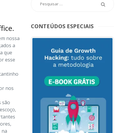
CONTEÚDOS ESPECIAIS
fice.
 em nossa
ACESSE
gados a
AQUI
ra que
O
or esse
MENU
DO
BLOG
cantinho
or nos
s são
escoço,
rtantes
ores,
e na