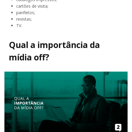
cartões de visita;
panfletos;
revistas;
TV.
Qual a importância da
mídia off?