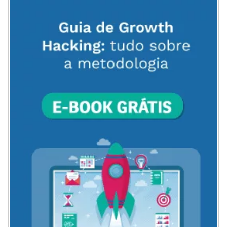
ACESSE
AQUI
O
MENU
DO
BLOG