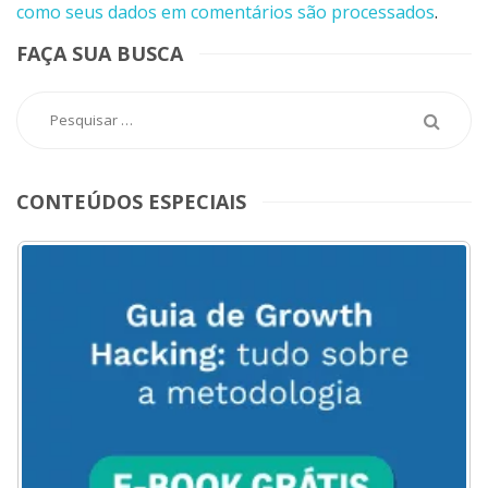
como seus dados em comentários são processados
.
FAÇA SUA BUSCA
CONTEÚDOS ESPECIAIS
ACESSE
AQUI
O
MENU
DO
BLOG