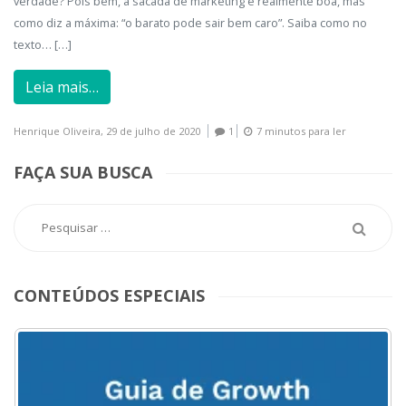
verdade? Pois bem, a sacada de marketing é realmente boa, mas
como diz a máxima: “o barato pode sair bem caro”. Saiba como no
texto… […]
Leia mais…
Henrique Oliveira,
29 de julho de 2020
1
7 minutos para ler
FAÇA SUA BUSCA
CONTEÚDOS ESPECIAIS
ACESSE
AQUI
O
MENU